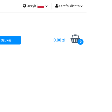
Język
Strefa klienta
go Sea of Spa
Polski
Zaloguj się
e Martwe Dr.Sea
Zarejestruj się
Dodaj zgłoszenie
0,00 zł
Zgody cookies
0
a
Literatura żydowska
wski Kazimierz"
 By Dziubeka
Kosmetyki H&b
Kawa Kuzmir Cafe
Pachnidła Nałęczowskie Kwiaty