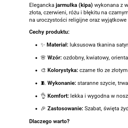
Elegancka
jarmułka (kipa)
wykonana z wy
złota, czerwieni, różu i błękitu na czar
na uroczystości religijne oraz wyjątkowe
Cechy produktu:
✨
Materiał:
luksusowa tkanina sat
🌸
Wzór:
ozdobny, kwiatowy, orienta
🎨
Kolorystyka:
czarne tło ze złotym
🧵
Wykonanie:
staranne szycie, trw
👌
Komfort:
lekka i wygodna w nosz
🎉
Zastosowanie:
Szabat, święta ży
Dlaczego warto?