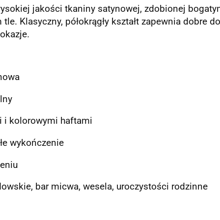
sokiej jakości tkaniny satynowej, zdobionej bogat
nym tle. Klasyczny, półokrągły kształt zapewnia dobre
 okazje.
ynowa
lny
i i kolorowymi haftami
ałe wykończenie
eniu
dowskie, bar micwa, wesela, uroczystości rodzinne