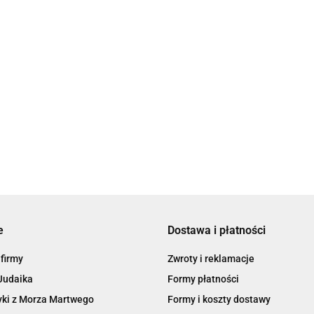
Hamsą
Hamsą
39.00
39.00
etka czerowna na
 z Hamsą
e
Dostawa i płatności
 firmy
Zwroty i reklamacje
Judaika
Formy płatności
ki z Morza Martwego
Formy i koszty dostawy