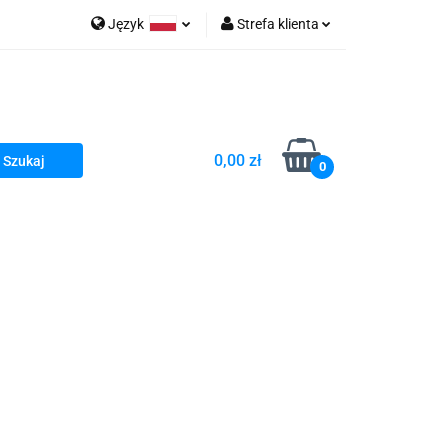
Język
Strefa klienta
go Sea of Spa
Polski
Zaloguj się
e Martwe Dr.Sea
Zarejestruj się
Dodaj zgłoszenie
0,00 zł
Zgody cookies
0
a
Literatura żydowska
wski Kazimierz"
 By Dziubeka
Kosmetyki H&b
Kawa Kuzmir Cafe
Pachnidła Nałęczowskie Kwiaty