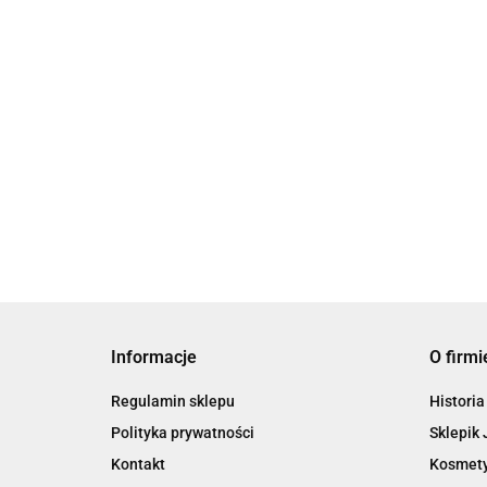
Bransoletka Czarna Hamsa
Cyrkonie
Bransol
39.00
sznurku
39.00
Informacje
O firmi
Regulamin sklepu
Historia
Polityka prywatności
Sklepik 
Kontakt
Kosmety