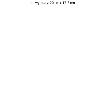
wymiary: 20 cm x 17.5 cm
Bombka
hamsa
30.00