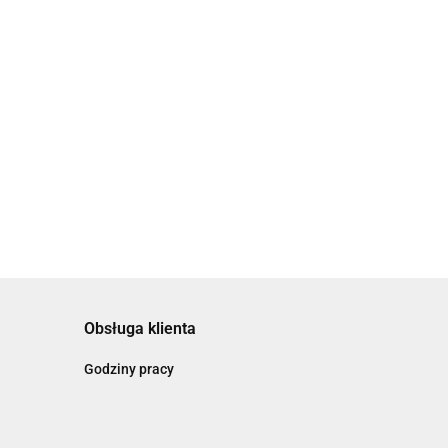
Bransoletka złota z czarnym
sznurkiem i hamsa
49.00
Obsługa klienta
Godziny pracy