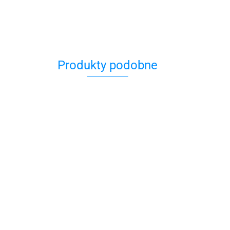
Produkty podobne
Bransoletka na sznurku z
Bransoletka 