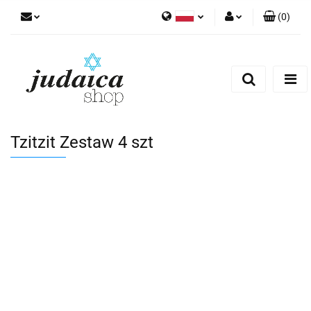
(
0
)
Polski
Zaloguj się
Zarejestruj się
Dodaj zgłoszenie
Zgody cookies
Tzitzit Zestaw 4 szt