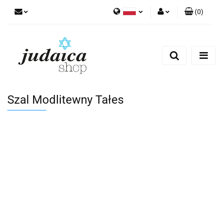
(
0
)
Polski
Zaloguj się
Zarejestruj się
Dodaj zgłoszenie
Zgody cookies
Szal Modlitewny Tałes