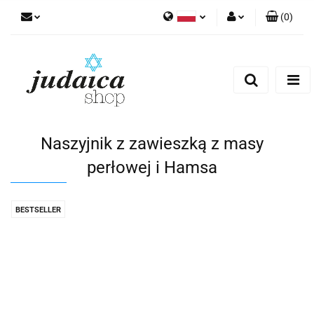
(
0
)
Polski
Zaloguj się
Zarejestruj się
Dodaj zgłoszenie
Zgody cookies
Naszyjnik z zawieszką z masy
perłowej i Hamsa
BESTSELLER