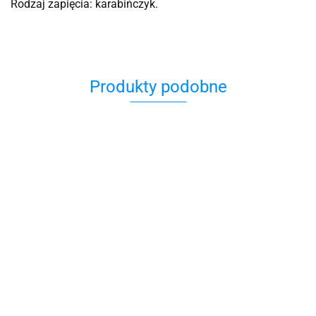
Rodzaj zapięcia: karabińczyk.
Produkty podobne
Charms
Hamsa ręka
Mezuza
Miriam
Drewniana średnia
129.00
Hamsa
89.00
Charms Zawieszka