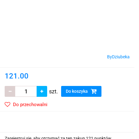
ByDziubeka
121.00
szt.
Do koszyka
Do przechowalni
Zarejestruj się, aby otrzymać za ten zakup 121 punktów