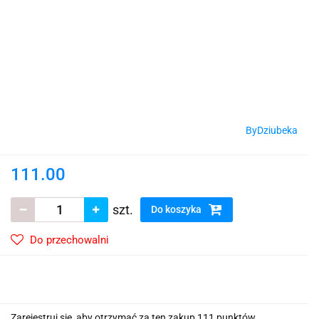
ByDziubeka
111.00
szt.
Do koszyka
Do przechowalni
Zarejestruj się, aby otrzymać za ten zakup 111 punktów