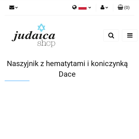
(
0
)
Polski
Zaloguj się
Zarejestruj się
Dodaj zgłoszenie
Zgody cookies
Naszyjnik z hematytami i koniczynką
Dace