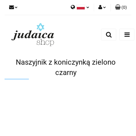
(
0
)
Polski
Zaloguj się
Zarejestruj się
Dodaj zgłoszenie
Zgody cookies
Naszyjnik z koniczynką zielono
czarny