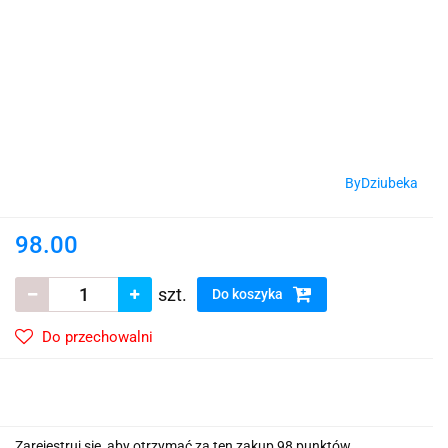
ByDziubeka
98.00
szt.
Do koszyka
Do przechowalni
Zarejestruj się, aby otrzymać za ten zakup 98 punktów