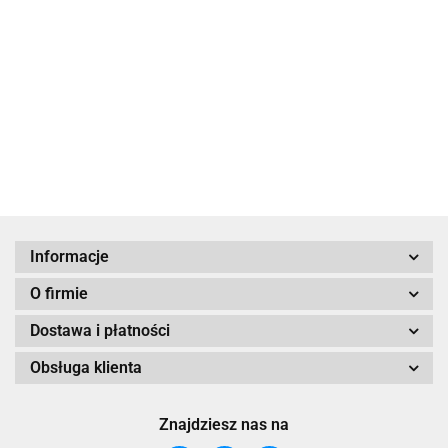
ręka
Charms
kolorowy z
129.00
ręką
Naszyjnik z
Miriam
108.00
Zawieszka
muszlą
Miriam
177.00
kamieni
Hamsa z
NSC0656
99.00
słonecznych z
niebieskim
199.00
sercem
Okiem
NPA1372
Informacje
O firmie
Dostawa i płatności
Obsługa klienta
Znajdziesz nas na