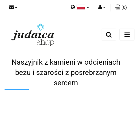
(
0
)
Polski
Zaloguj się
Zarejestruj się
Dodaj zgłoszenie
Zgody cookies
Naszyjnik z kamieni w odcieniach
beżu i szarości z posrebrzanym
sercem