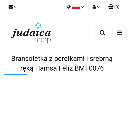
(
0
)
Polski
Zaloguj się
Zarejestruj się
Dodaj zgłoszenie
Zgody cookies
Bransoletka z perełkami i srebrną
ręką Hamsa Feliz BMT0076