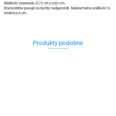
Wielkość zawieszki: 0,72 cm x 0,82 cm.
Bransoletka pasuje na każdy nadgarstek. Maksymalna wielkość to
średnica 8 cm.
Produkty podobne
Bransoletka
Bransoletka
Bransoletka
Bransoletka
B
Bransoletka
biało
biało
czarna z
czarna z
c
błękitna z
czarna z
fuksjowa z
agatami
agatami i
p
koniczynką
69.00
69.00
79.00
86.00
7
79.00
koniczynką
koniczynką
Black
kwarcami
D
BMMH4046