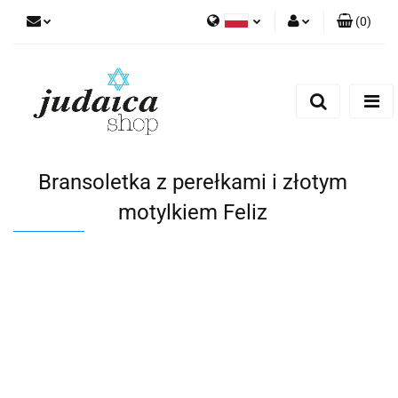
(
0
)
Polski
Zaloguj się
Zarejestruj się
Dodaj zgłoszenie
Zgody cookies
Bransoletka z perełkami i złotym
motylkiem Feliz