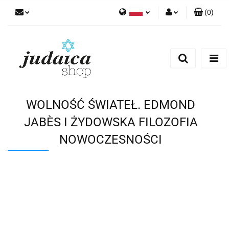
(
0
)
Polski
Zaloguj się
Zarejestruj się
Dodaj zgłoszenie
Zgody cookies
WOLNOŚĆ ŚWIATEŁ. EDMOND
JABÈS I ŻYDOWSKA FILOZOFIA
NOWOCZESNOŚCI