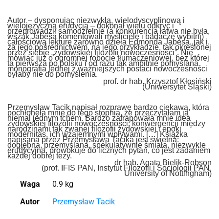
Autor – dysponując niezwykłą, wielodyscyplinową i
wielojęzyczną erudycją – dokonał wielu odkryć i
przeprowadził samodzielnie (a konkurencja łatwa nie była,
wszak Jabèsa komentowali myśliciele i badacze wybitni)
całościową lekturę zarówno dzieła Edmonda Jabèsa, jak i,
za jego pośrednictwem, na jego przykładzie, tak określonej
przez siebie „żydowskiej filozofii nowoczesności”. Nie
mówiąc już o ogromnej robocie tłumaczeniowej, bez której
ta pierwsza po polsku i od razu tak ambitnie pomyślana
monografia jednej z ważniejszych postaci nowoczesności
byłaby nie do pomyślenia.
prof. dr hab. Krzysztof Kłosiński
(Uniwersytet Śląski)
Przemysław Tacik napisał rozprawę bardzo ciekawą, która
pochłonęła mnie do tego stopnia, że przeczytałam ją
niemal jednym tchem. Bardzo zafrapowała mnie idea
żydowskiej filozofii nowoczesności: konwergencji między
narodzinami tak zwanej filozofii żydowskiej i epoki
modernitas, ich wzajemnymi wpływami. […] Książka
napisana przez Przemysława Tacika jest świetna:
dogłębna, przemyślana, spekulatywnie śmiała, niezwykle
erudycyjna, prowokuje do licznych pytań, co jest zadaniem
każdej dobrej tezy.
dr hab. Agata Bielik-Robson
(prof. IFIS PAN, Instytut Filozofii i Socjologii PAN,
University of Nottingham)
Waga
0.9 kg
Autor
Przemysław Tacik