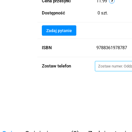
Cena przesyłki
11.99
Dostępność
0
szt.
Zadaj pytanie
ISBN
9788361978787
Zostaw telefon