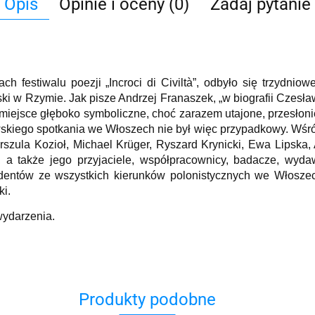
Opis
Opinie i oceny (0)
Zadaj pytanie
 festiwalu poezji „Incroci di Civiltà”, odbyło się trzydniow
ki w Rzymie. Jak pisze Andrzej Franaszek, „w biografii Czesł
iejsce głęboko symboliczne, choć zarazem utajone, przesłoni
kiego spotkania we Włoszech nie był więc przypadkowy. Wśród
Urszula Kozioł, Michael Krüger, Ryszard Krynicki, Ewa Lipska
a także jego przyjaciele, współpracownicy, badacze, wyda
udentów ze wszystkich kierunków polonistycznych we Włoszech
ki.
wydarzenia.
Produkty podobne