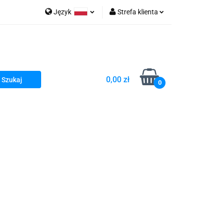
Język
Strefa klienta
go Sea of Spa
Polski
Zaloguj się
e Martwe Dr.Sea
Zarejestruj się
Dodaj zgłoszenie
0,00 zł
Zgody cookies
0
a
Literatura żydowska
wski Kazimierz"
 By Dziubeka
Kosmetyki H&b
Kawa Kuzmir Cafe
Pachnidła Nałęczowskie Kwiaty