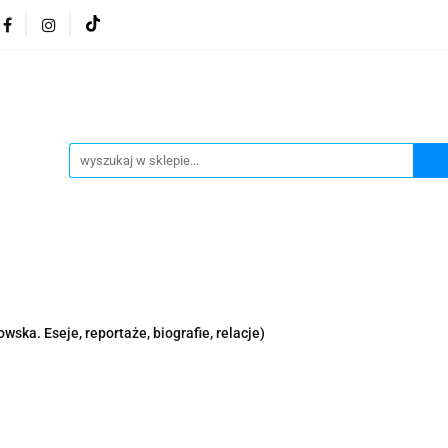
osmetyki z Morza Martwego
Kosmetyki z Morza Martwe
ratura żydowska
Biżuteria Judaica
Kosmetyki Morz
 Martwego
Biżuteria By Dziubeka
Kosmetyki H&b
Herbaty koszerne
Artykuły koszerne
go
Kosmetyki z Morza Martwego Sea of Spa
Judaik
j Michałowski
Kawa Kuzmir Cafe
Pocztówka "Żydo
twe Dr.Sea
Kosmetyki z Morza Martwego
Biżuteria
wska. Eseje, reportaże, biografie, relacje)
Artykuły koszerne
Akwarele Bartłomiej Michałowski
 z Izraela
Health&Beauty Dead Sea Minerals
Pamiątki z Izraela
Health&Beauty Dead Sea Minerals