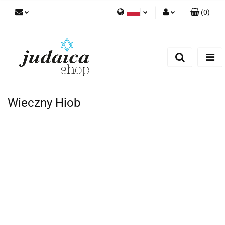
(
0
)
Polski
Zaloguj się
Zarejestruj się
Dodaj zgłoszenie
Zgody cookies
Wieczny Hiob