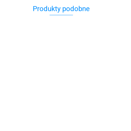
Produkty podobne
ydowska
Polanim. Z Polski do Izraela
39.90