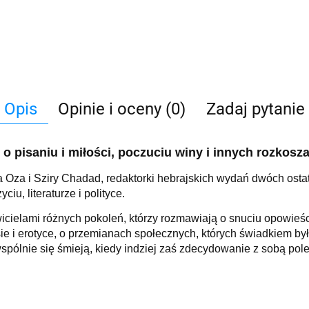
Opis
Opinie i oceny (0)
Zadaj pytanie
 pisaniu i miłości, poczuciu winy i innych rozkosz
Oza i Sziry Chadad, redaktorki hebrajskich wydań dwóch ostatn
iu, literaturze i polityce.
icielami różnych pokoleń, którzy rozmawiają o snuciu opowieści
eksie i erotyce, o przemianach społecznych, których świadkiem 
pólnie się śmieją, kiedy indziej zaś zdecydowanie z sobą pol