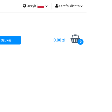
Język
Strefa klienta
go Sea of Spa
Polski
Zaloguj się
e Martwe Dr.Sea
Zarejestruj się
Dodaj zgłoszenie
0,00 zł
Zgody cookies
0
a
Literatura żydowska
wski Kazimierz"
 By Dziubeka
Kosmetyki H&b
Kawa Kuzmir Cafe
Pachnidła Nałęczowskie Kwiaty