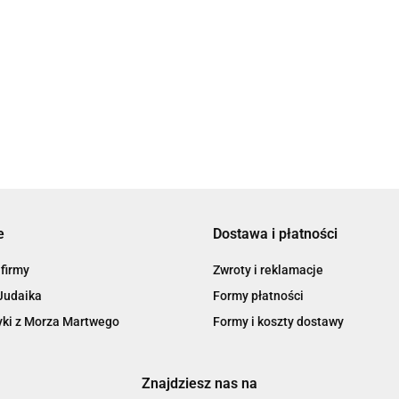
Syrop z piołunu. Wygnani w 
39.90
e
Dostawa i płatności
 firmy
Zwroty i reklamacje
Judaika
Formy płatności
ki z Morza Martwego
Formy i koszty dostawy
Znajdziesz nas na