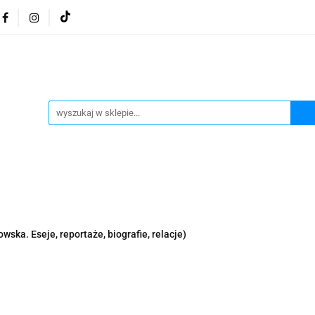
osmetyki z Morza Martwego
Kosmetyki z Morza Martwe
ratura żydowska
Biżuteria Judaica
Kosmetyki Morz
 Martwego
Biżuteria By Dziubeka
Kosmetyki H&b
Herbaty koszerne
Artykuły koszerne
go
Kosmetyki z Morza Martwego Sea of Spa
Judaik
j Michałowski
Kawa Kuzmir Cafe
Pocztówka "Żydo
twe Dr.Sea
Kosmetyki z Morza Martwego
Biżuteria
wska. Eseje, reportaże, biografie, relacje)
Artykuły koszerne
Akwarele Bartłomiej Michałowski
 z Izraela
Health&Beauty Dead Sea Minerals
Pamiątki z Izraela
Health&Beauty Dead Sea Minerals