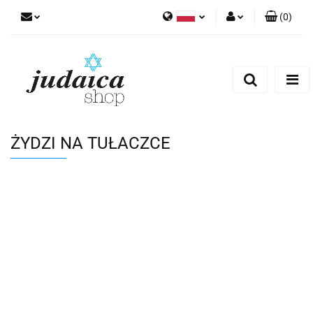
(
0
)
Polski
Zaloguj się
Zarejestruj się
Dodaj zgłoszenie
Zgody cookies
ŻYDZI NA TUŁACZCE