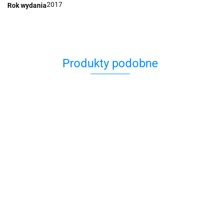
2017
Rok wydania
Produkty podobne
Adżami.
613
A miałam
Opowieśc
Przykazań
być
,,Minuty
„SZCZĘŚCIE I
z Jafy
Judaizmu
księżniczką
44.90
45.00
Reportaże o
INNE
39.00
z bajki…
starości ''Iza
PRZYPADKI”
44.90
49.90
Klemnetowska
Iza
Klementowska