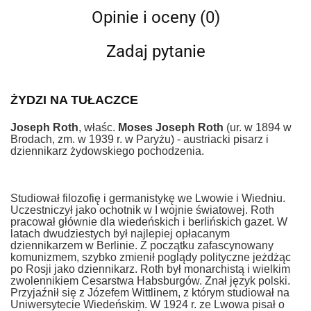
Opinie i oceny (0)
Zadaj pytanie
ŻYDZI NA TUŁACZCE
Joseph Roth
, właśc.
Moses Joseph Roth
(ur. w 1894 w
Brodach, zm. w 1939 r. w Paryżu) - austriacki pisarz i
dziennikarz żydowskiego pochodzenia.
Studiował filozofię i germanistykę we Lwowie i Wiedniu.
Uczestniczył jako ochotnik w I wojnie światowej. Roth
pracował głównie dla wiedeńskich i berlińskich gazet. W
latach dwudziestych był najlepiej opłacanym
dziennikarzem w Berlinie. Z początku zafascynowany
komunizmem, szybko zmienił poglądy polityczne jeżdżąc
po Rosji jako dziennikarz. Roth był monarchistą i wielkim
zwolennikiem Cesarstwa Habsburgów. Znał język polski.
Przyjaźnił się z Józefem Wittlinem, z którym studiował na
Uniwersytecie Wiedeńskim. W 1924 r. ze Lwowa pisał o