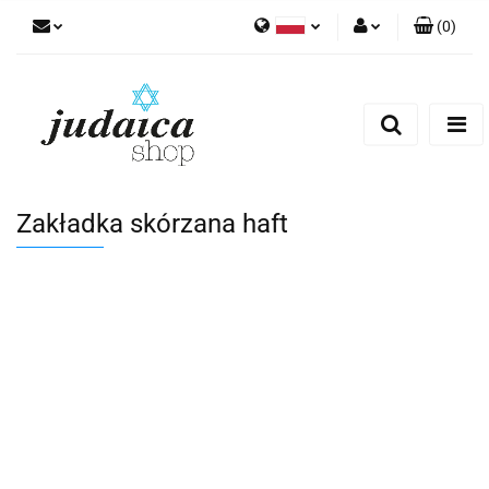
(
0
)
Polski
Zaloguj się
Zarejestruj się
Dodaj zgłoszenie
Zgody cookies
Zakładka skórzana haft