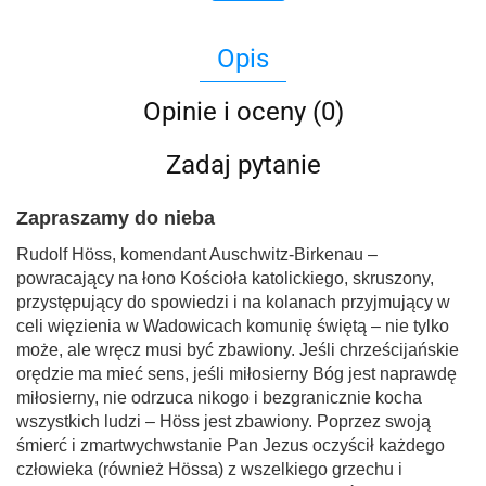
Opis
Opinie i oceny (0)
Zadaj pytanie
Zapraszamy do nieba
Rudolf Höss, komendant Auschwitz-Birkenau –
powracający na łono Kościoła katolickiego, skruszony,
przystępujący do spowiedzi i na kolanach przyjmujący w
celi więzienia w Wadowicach komunię świętą – nie tylko
może, ale wręcz musi być zbawiony. Jeśli chrześcijańskie
orędzie ma mieć sens, jeśli miłosierny Bóg jest naprawdę
miłosierny, nie odrzuca nikogo i bezgranicznie kocha
wszystkich ludzi – Höss jest zbawiony. Poprzez swoją
śmierć i zmartwychwstanie Pan Jezus oczyścił każdego
człowieka (również Hössa) z wszelkiego grzechu i