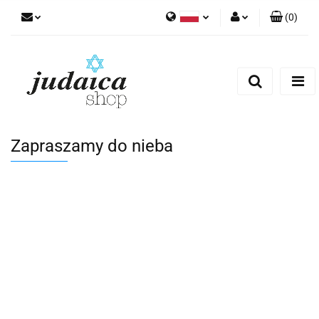
(
0
)
Polski
Zaloguj się
Zarejestruj się
Dodaj zgłoszenie
Zgody cookies
Zapraszamy do nieba