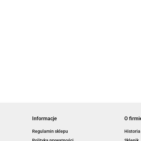
129.00
Charms Zawieszka H
99.00
Informacje
O firmi
Regulamin sklepu
Historia
Polityka prywatności
Sklepik 