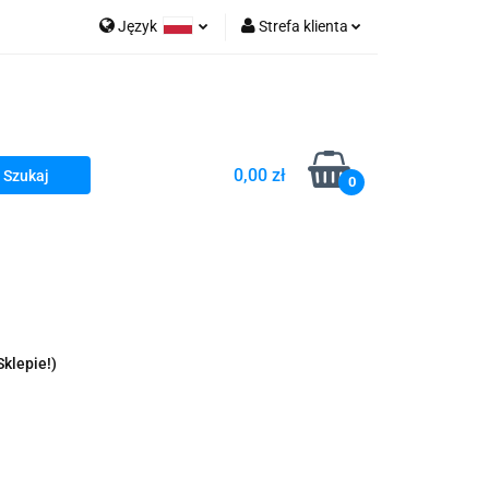
Język
Strefa klienta
go Sea of Spa
Polski
Zaloguj się
e Martwe Dr.Sea
Zarejestruj się
Dodaj zgłoszenie
0,00 zł
Zgody cookies
0
a
Literatura żydowska
wski Kazimierz"
 By Dziubeka
Kosmetyki H&b
Sklepie!)
Kawa Kuzmir Cafe
Pachnidła Nałęczowskie Kwiaty