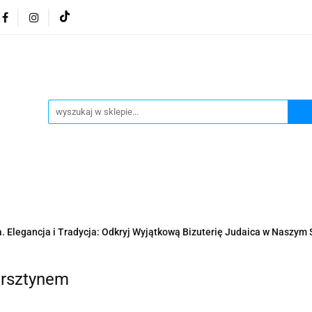
osmetyki z Morza Martwego
Kosmetyki z Morza Martwe
ratura żydowska
Biżuteria Judaica
Kosmetyki Morz
 Martwego
Biżuteria By Dziubeka
Kosmetyki H&b
Herbaty koszerne
Artykuły koszerne
go
Kosmetyki z Morza Martwego Sea of Spa
Judaik
j Michałowski
Kawa Kuzmir Cafe
Pocztówka "Żydo
twe Dr.Sea
Kosmetyki z Morza Martwego
Biżuteria
a. Elegancja i Tradycja: Odkryj Wyjątkową Bizuterię Judaica w Naszym 
Artykuły koszerne
Akwarele Bartłomiej Michałowski
 z Izraela
Health&Beauty Dead Sea Minerals
ursztynem
Pamiątki z Izraela
Health&Beauty Dead Sea Minerals