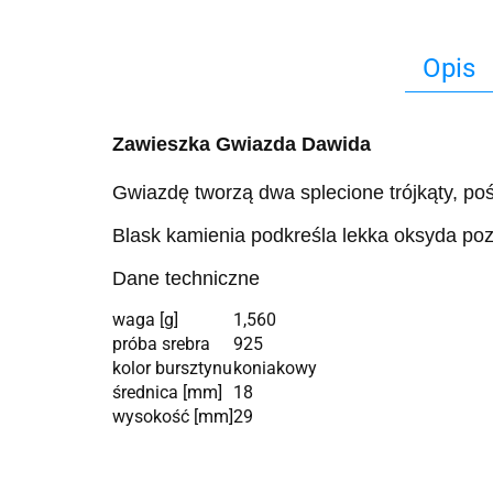
Opis
Zawieszka Gwiazda Dawida
Gwiazdę tworzą dwa splecione trójkąty, poś
Blask kamienia podkreśla lekka oksyda po
Dane techniczne
waga [g]
1,560
próba srebra
925
kolor bursztynu
koniakowy
średnica [mm]
18
wysokość [mm]
29