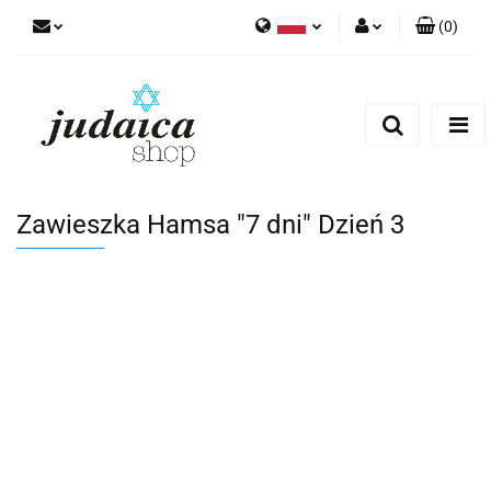
(
0
)
Polski
Zaloguj się
Zarejestruj się
Dodaj zgłoszenie
Zgody cookies
Zawieszka Hamsa "7 dni" Dzień 3