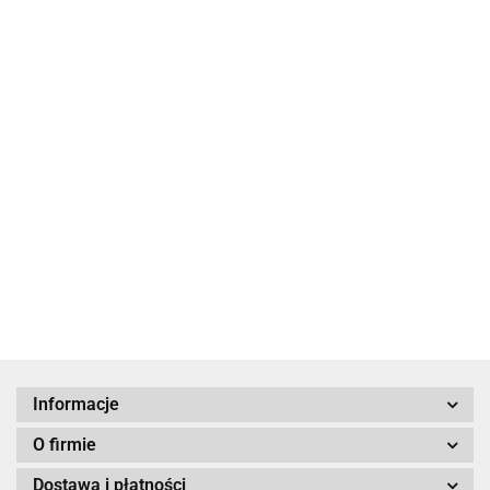
Hamsa
ażur
1,2g
Charms
79.00
Zawieszka z
Hamsa ręka
bursztynem
Miriam
129.00
Hamsa
159.90
Charms Zawieszka
Hamsa z niebieskim
Okiem
99.00
Informacje
O firmie
Dostawa i płatności