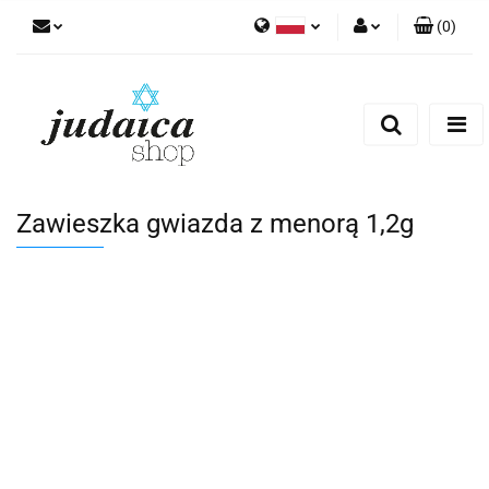
(
0
)
Polski
Zaloguj się
Zarejestruj się
Dodaj zgłoszenie
Zgody cookies
Zawieszka gwiazda z menorą 1,2g