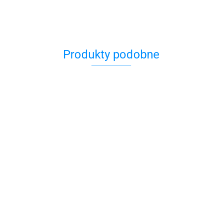
Produkty podobne
Hamsa ażur 1,2g
79.00
Charms świecznik menora