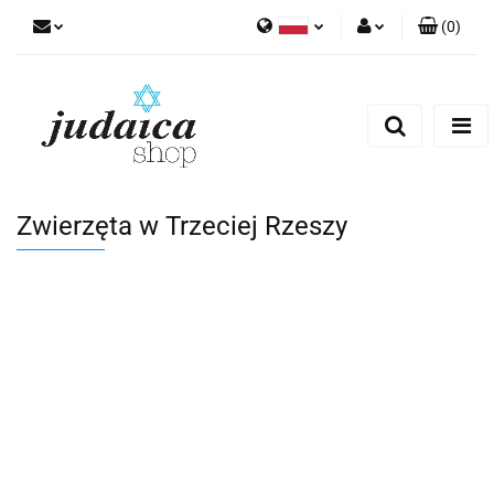
(
0
)
Polski
Zaloguj się
Zarejestruj się
Dodaj zgłoszenie
Zgody cookies
Zwierzęta w Trzeciej Rzeszy