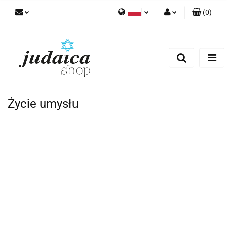
(
0
)
Polski
Zaloguj się
Zarejestruj się
Dodaj zgłoszenie
Zgody cookies
Życie umysłu