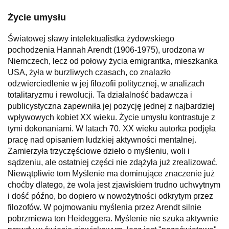
Życie umysłu
Światowej sławy intelektualistka żydowskiego
pochodzenia Hannah Arendt (1906-1975), urodzona w
Niemczech, lecz od połowy życia emigrantka, mieszkanka
USA, żyła w burzliwych czasach, co znalazło
odzwierciedlenie w jej filozofii politycznej, w analizach
totalitaryzmu i rewolucji. Ta działalność badawcza i
publicystyczna zapewniła jej pozycję jednej z najbardziej
wpływowych kobiet XX wieku. Życie umysłu kontrastuje z
tymi dokonaniami. W latach 70. XX wieku autorka podjęła
pracę nad opisaniem ludzkiej aktywności mentalnej.
Zamierzyła trzyczęściowe dzieło o myśleniu, woli i
sądzeniu, ale ostatniej części nie zdążyła już zrealizować.
Niewątpliwie tom Myślenie ma dominujące znaczenie już
choćby dlatego, że wola jest zjawiskiem trudno uchwytnym
i dość późno, bo dopiero w nowożytności odkrytym przez
filozofów. W pojmowaniu myślenia przez Arendt silnie
pobrzmiewa ton Heideggera. Myślenie nie szuka aktywnie