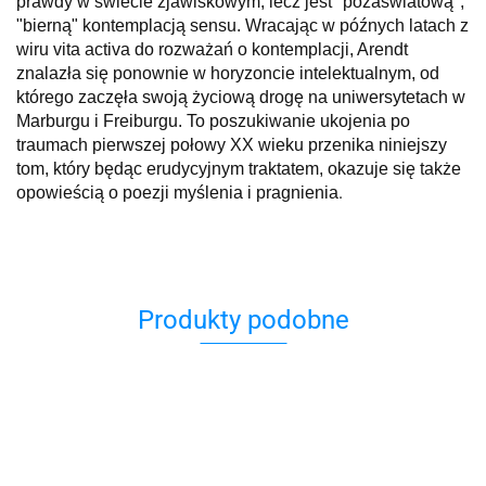
prawdy w świecie zjawiskowym, lecz jest "pozaświatową",
"bierną" kontemplacją sensu. Wracając w późnych latach z
wiru vita activa do rozważań o kontemplacji, Arendt
znalazła się ponownie w horyzoncie intelektualnym, od
którego zaczęła swoją życiową drogę na uniwersytetach w
Marburgu i Freiburgu. To poszukiwanie ukojenia po
traumach pierwszej połowy XX wieku przenika niniejszy
tom, który będąc erudycyjnym traktatem, okazuje się także
.
opowieścią o poezji myślenia i pragnienia
Produkty podobne