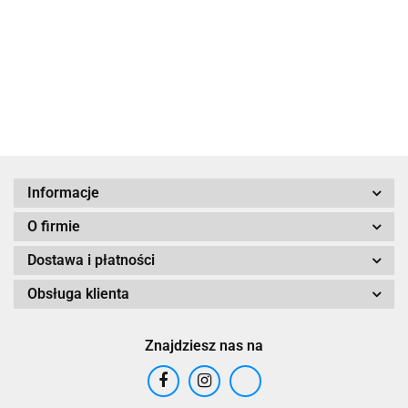
i krótkie modlitwy
METODY,
69.00
PERSPEKTYWY
29.00
Informacje
O firmie
Dostawa i płatności
Obsługa klienta
Znajdziesz nas na