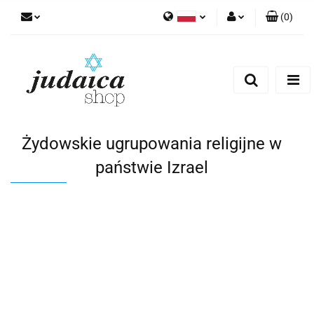
(
0
)
Polski
Zaloguj się
Zarejestruj się
Dodaj zgłoszenie
Zgody cookies
Żydowskie ugrupowania religijne w
państwie Izrael