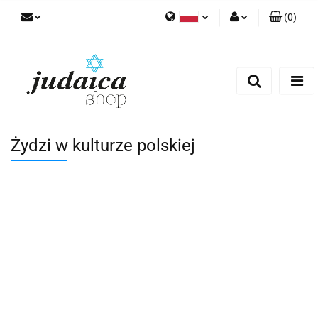
(
0
)
Polski
Zaloguj się
Zarejestruj się
Dodaj zgłoszenie
Zgody cookies
Żydzi w kulturze polskiej