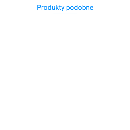
Produkty podobne
Doznać
Kuchnia
cudu?
Dziewczęta
Polanim. Z
żydowska
z pokoju
34.90
Polski do
19.00
28
Izraela
Syrop z piołunu.
39.90
39.90
Wygnani w akcji
"Wisła"
39.90