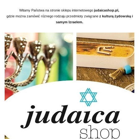
Witamy Państwa na stronie sklepu internetowego
judaicashop.pl,
gdzie można zamówić różnego
rodzaju przedmioty związane
z kulturą żydowską i
samym Izraelem.