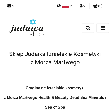
(
0
)
Polski
Zaloguj się
Zarejestruj się
Dodaj zgłoszenie
Zgody cookies
Sklep Judaika Izraelskie Kosmetyki
z Morza Martwego
Oryginalne izraelskie kosmetyki
z Morza Martwego Health & Beauty Dead Sea Minerals i
Sea of Spa