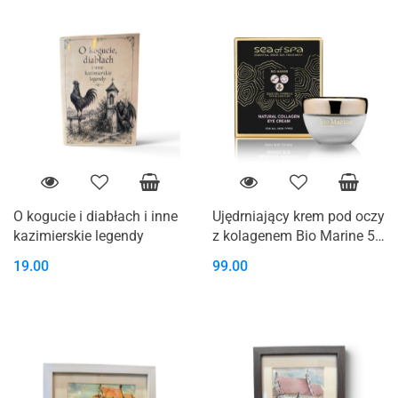
O kogucie i diabłach i inne
Ujędrniający krem pod oczy
kazimierskie legendy
z kolagenem Bio Marine 50
ml Sea Of Spa
19.00
99.00