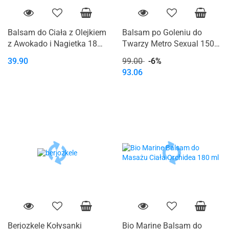
Balsam do Ciała z Olejkiem
Balsam po Goleniu do
z Awokado i Nagietka 180
Twarzy Metro Sexual 150
ml Bio Spa Sea of Spa
ml
39.90
99.00
-6%
93.06
Berjozkele Kołysanki
Bio Marine Balsam do