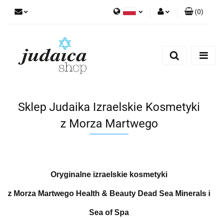
(
0
)
Polski
Zaloguj się
Zarejestruj się
Dodaj zgłoszenie
Zgody cookies
Sklep Judaika Izraelskie Kosmetyki
z Morza Martwego
Oryginalne izraelskie kosmetyki
z Morza Martwego Health & Beauty Dead Sea Minerals i
Sea of Spa