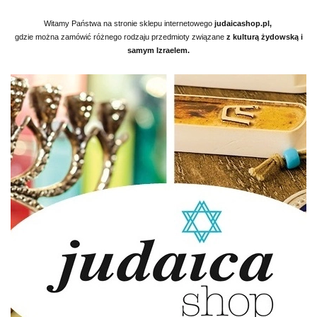
Witamy Państwa na stronie sklepu internetowego
judaicashop.pl,
gdzie można zamówić różnego
rodzaju przedmioty związane
z kulturą żydowską i
samym Izraelem.