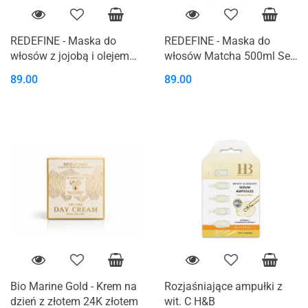
REDEFINE - Maska do
REDEFINE - Maska do
włosów z jojobą i olejem
włosów Matcha 500ml Sea
kokosowym 500ml SEA OF
Of SPA
89.00
89.00
SPA
Bio Marine Gold - Krem na
Rozjaśniające ampułki z
dzień z złotem 24K złotem
wit. C H&B