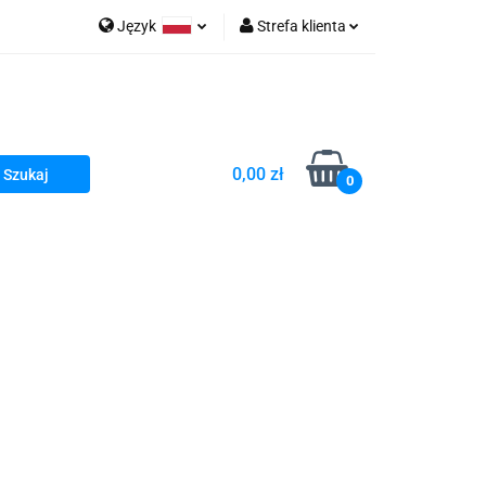
Język
Strefa klienta
go Sea of Spa
Polski
Zaloguj się
e Martwe Dr.Sea
Zarejestruj się
Dodaj zgłoszenie
0,00 zł
Zgody cookies
0
a
Literatura żydowska
wski Kazimierz"
 By Dziubeka
Kosmetyki H&b
Kawa Kuzmir Cafe
Pachnidła Nałęczowskie Kwiaty