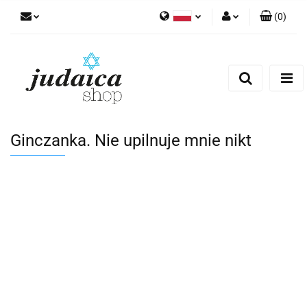
(
0
)
Polski
Zaloguj się
Zarejestruj się
Dodaj zgłoszenie
Zgody cookies
Ginczanka. Nie upilnuje mnie nikt