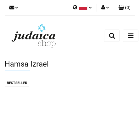
(
0
)
Polski
Zaloguj się
Zarejestruj się
Dodaj zgłoszenie
Zgody cookies
Hamsa Izrael
BESTSELLER