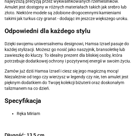
najwyższą precyzją przez wykwalifikowanych rzemieślników.
Amulet jest dostępny w różnych materiałach takich jak srebro lub
złoto. Niektóre modele są zdobione drogocennymi kamieniami
takimi jak turkus czy granat - dodając im jeszcze większego uroku.
Odpowiedni dla każdego stylu
Dzięki swojemu uniwersalnemu designowi, Hamsa Izrael pasuje do
każdej stylizacji. Możesz go nosić jako naszyjnik, bransoletkę lub
zawieszkę do kluczy. To idealny prezent dla bliskiej osoby, która
potrzebuje dodatkowej ochrony i pozytywnej energii w swoim życiu.
Zamów już dziś Hamsa Izrael i ciesz się jego magiczną mocą!
Niezależnie od tego czy wierzysz w legendy czy nie, ten amulet jest
pięknym dodatkiem do Twojej kolekcji biżuterii oraz doskonałym
talizmanem na co dzień.
Specyfikacja
Ręka Miriam
Długość: 13,5 cm