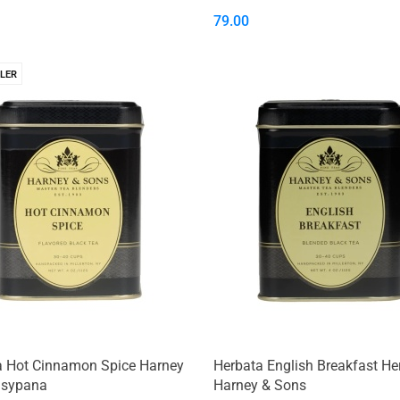
79.00
LER
a Hot Cinnamon Spice Harney
Herbata English Breakfast He
 sypana
Harney & Sons