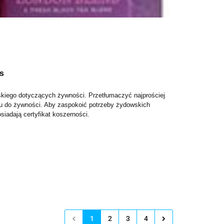
s
wskiego dotyczących żywności. Przetłumaczyć najprościej
iu do żywności.
Aby zaspokoić potrzeby żydowskich
siadają certyfikat koszerności.
1
2
3
4