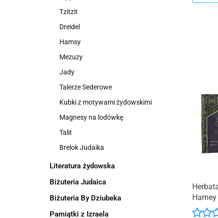
Tzitzit
Dreidel
Hamsy
Mezuzy
Jady
Talerze Sederowe
Kubki z motywami żydowskimi
Magnesy na lodówkę
Talit
Brelok Judaika
Literatura żydowska
Biżuteria Judaica
Herbata
Harney
Biżuteria By Dziubeka
Pamiątki z Izraela