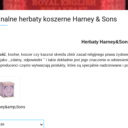
wskie Kwiaty
inalne herbaty koszerne Harney & Sons
Herbaty Harney&Son
ość
, kosher, koszer czy kaszrut określa zbiór zasad religijnego prawa żydo
ko ,,zdatny, odpowiedni ‘’ i takie dokładnie jest jego znaczenie w odniesien
 producenci często wytwarzają produkty, które są specjalnie nadzorowane i po
ney&amp;Sons