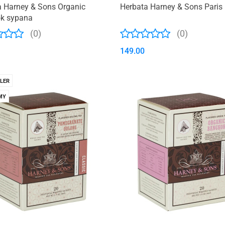
a Harney & Sons Organic
Herbata Harney & Sons Paris 
k sypana
(0)
(0)
149.00
LER
MY