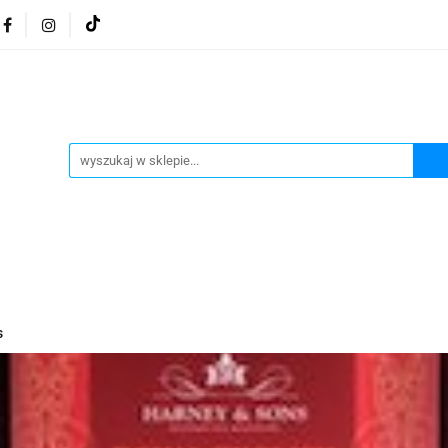
osmetyki z Morza Martwego
Kosmetyki z Morza Martwe
ratura żydowska
Biżuteria Judaica
Kosmetyki Morz
 Martwego
Biżuteria By Dziubeka
Kosmetyki H&b
Herbaty koszerne
Artykuły koszerne
go
Kosmetyki z Morza Martwego Sea of Spa
Judaik
j Michałowski
Kawa Kuzmir Cafe
Pocztówka "Żydo
twe Dr.Sea
Kosmetyki z Morza Martwego
Biżuteria
s
Artykuły koszerne
Akwarele Bartłomiej Michałowski
 z Izraela
Health&Beauty Dead Sea Minerals
Pamiątki z Izraela
Health&Beauty Dead Sea Minerals