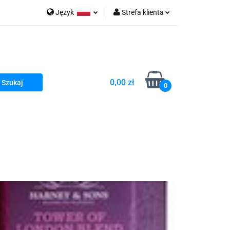
Język
Strefa klienta
go Sea of Spa
Polski
Zaloguj się
e Martwe Dr.Sea
Zarejestruj się
Dodaj zgłoszenie
0,00 zł
Zgody cookies
0
a
Literatura żydowska
wski Kazimierz"
 By Dziubeka
Kosmetyki H&b
Kawa Kuzmir Cafe
Pachnidła Nałęczowskie Kwiaty