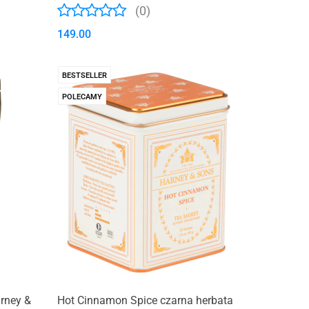
(0)
149.00
BESTSELLER
POLECAMY
rney &
Hot Cinnamon Spice czarna herbata