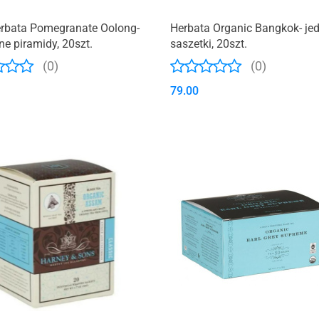
rbata Pomegranate Oolong-
Herbata Organic Bangkok- j
e piramidy, 20szt.
saszetki, 20szt.
(0)
(0)
79.00