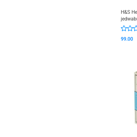
H&S He
jedwabn
99.00