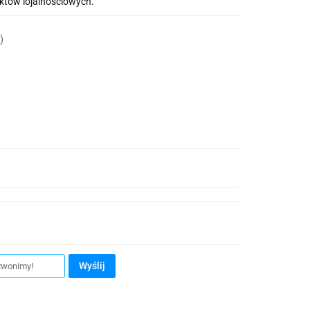
nktów lojalnościowych.
)
Wyślij