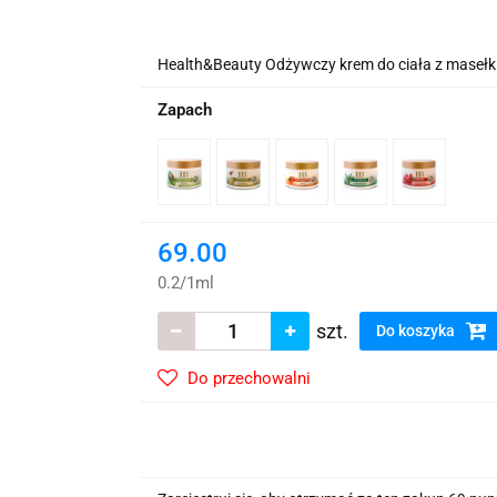
wskie Kwiaty
Health&Beauty Odżywczy krem do ciała z maseł
Zapach
69.00
0.2
/
1ml
szt.
Do koszyka
Do przechowalni