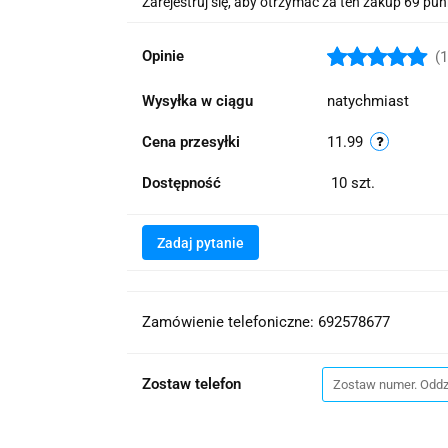
Zarejestruj się, aby otrzymać za ten zakup 69 pu
Opinie
(1
Wysyłka w ciągu
natychmiast
Cena przesyłki
11.99
Dostępność
10
szt.
Zadaj pytanie
Zamówienie telefoniczne: 692578677
Zostaw telefon