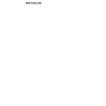
Pachnidła Nałęczo
BESTSELLER