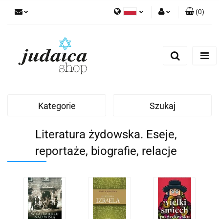
(
0
)
Polski
Zaloguj się
Zarejestruj się
Dodaj zgłoszenie
Zgody cookies
Kategorie
Szukaj
Literatura żydowska. Eseje,
reportaże, biografie, relacje