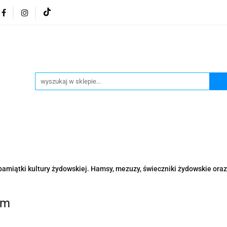
osmetyki z Morza Martwego
Kosmetyki z Morza Martwe
ratura żydowska
Biżuteria Judaica
Kosmetyki Morz
 Martwego
Biżuteria By Dziubeka
Kosmetyki H&b
Herbaty koszerne
Artykuły koszerne
go
Kosmetyki z Morza Martwego Sea of Spa
Judaik
j Michałowski
Kawa Kuzmir Cafe
Pocztówka "Żydo
twe Dr.Sea
Kosmetyki z Morza Martwego
Biżuteria
pamiątki kultury żydowskiej. Hamsy, mezuzy, świeczniki żydowskie oraz 
Artykuły koszerne
Akwarele Bartłomiej Michałowski
 z Izraela
Health&Beauty Dead Sea Minerals
om
Pamiątki z Izraela
Health&Beauty Dead Sea Minerals