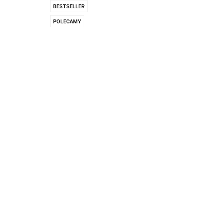
Pachnidła Nałęczo
BESTSELLER
POLECAMY