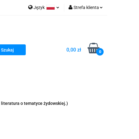
Język
Strefa klienta
go Sea of Spa
Polski
Zaloguj się
e Martwe Dr.Sea
Zarejestruj się
Dodaj zgłoszenie
0,00 zł
Zgody cookies
0
a
Literatura żydowska
wski Kazimierz"
 By Dziubeka
Kosmetyki H&b
literatura o tematyce żydowskiej.)
Kawa Kuzmir Cafe
Pachnidła Nałęczowskie Kwiaty