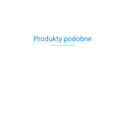
Produkty podobne
Kubek A
Kieliszek
Kieliszek
Kieliszek Hamsa
Hebrajs
Hamsa Czarna
Hamsa
Niebieska
59.00
kolorowa
30.00
30.00
zda
30.00
ka