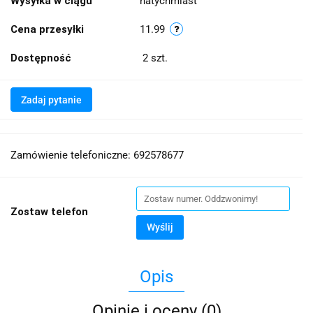
Wysyłka w ciągu
natychmiast
Cena przesyłki
11.99
Dostępność
2
szt.
Zadaj pytanie
Zamówienie telefoniczne: 692578677
Zostaw telefon
Wyślij
Opis
Opinie i oceny (0)