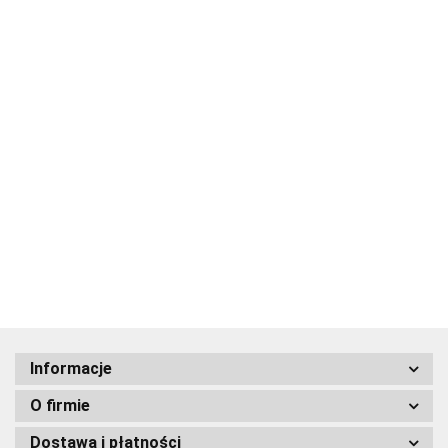
Bomb
Kieliszek
Kieliszek
Kieliszek
Kieliszek
Kieliszek
Kieliszek
hams
Gwiazda
Gwiazda
Gwiazda
Hamsa
Gwiazda
Hamsa
Dawida
Dawida
Dawida
Czarna
30.00
Dawida
Niebieska
30.00
30.00
30.00
30.00
30.00
30.00
Shalom
Niebieska
Informacje
O firmie
Dostawa i płatności