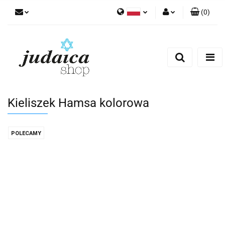
(
0
)
Polski
Zaloguj się
Zarejestruj się
Dodaj zgłoszenie
Zgody cookies
Kieliszek Hamsa kolorowa
POLECAMY