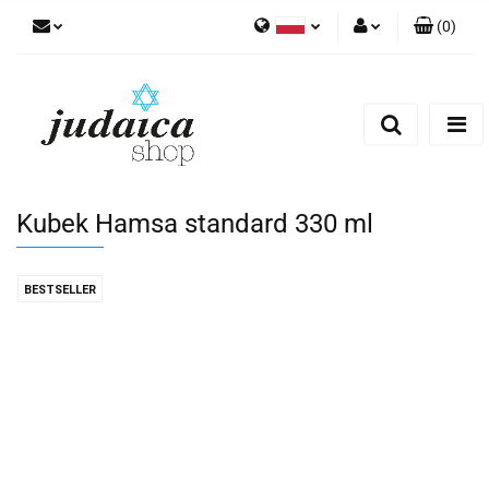
(
0
)
Polski
Zaloguj się
Zarejestruj się
Dodaj zgłoszenie
Zgody cookies
Kubek Hamsa standard 330 ml
BESTSELLER