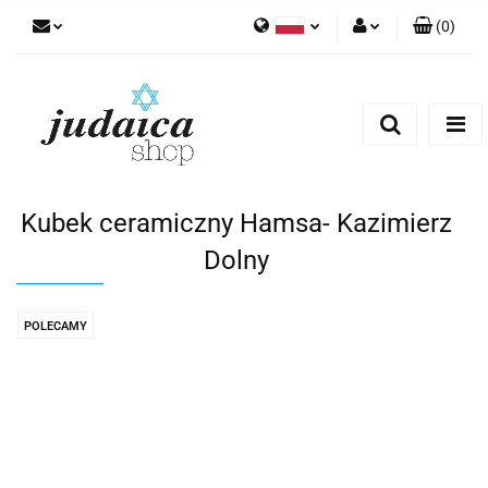
(
0
)
Polski
Zaloguj się
Zarejestruj się
Dodaj zgłoszenie
Zgody cookies
Kubek ceramiczny Hamsa- Kazimierz
Dolny
POLECAMY