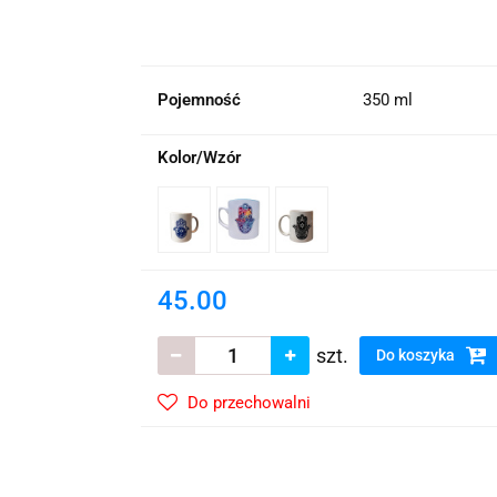
wskie Kwiaty
Pojemność
350 ml
Kolor/Wzór
45.00
szt.
Do koszyka
Do przechowalni