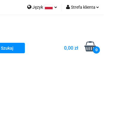
Język
Strefa klienta
go Sea of Spa
Polski
Zaloguj się
e Martwe Dr.Sea
Zarejestruj się
Dodaj zgłoszenie
0,00 zł
Zgody cookies
0
a
Literatura żydowska
wski Kazimierz"
 By Dziubeka
Kosmetyki H&b
Kawa Kuzmir Cafe
Pachnidła Nałęczowskie Kwiaty