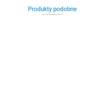
Produkty podobne
Kubek
Kubek
Emaliow
Emaliowany
Kubek
z Dreidel
Chanuka
55.00
Kubek cermiczny
emaliowany
55.00
Hamsa -
Happy
zny
55.00
Kazimierz Dolny
Hanukkah
39.00
rz Dolny