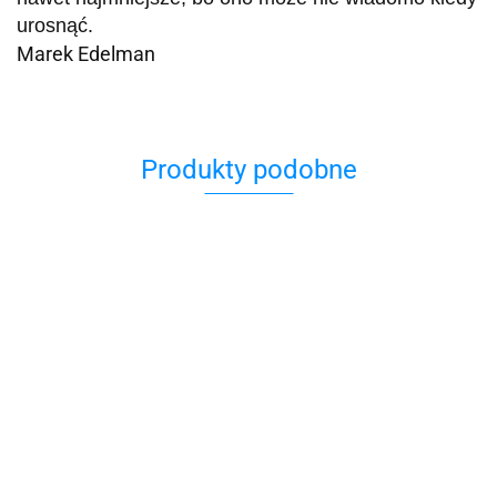
urosnąć.
Marek Edelman
Produkty podobne
Doznać
Kuchnia
cudu?
Dziewczęta
żydowska
Kraków.
z pokoju
34.90
Książka do
19.00
28
Kazimierz Dolny.
39.90
pisania
45.00
Książka do
pisania