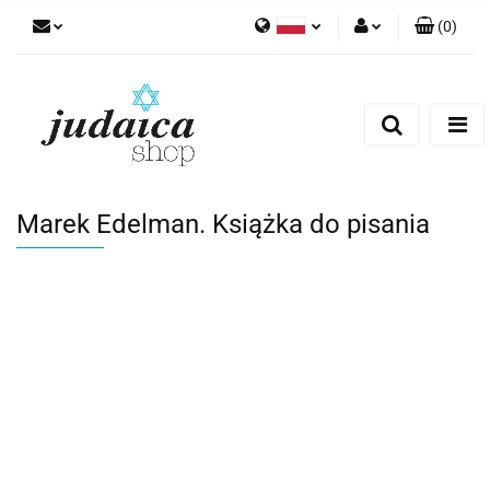
(
0
)
Polski
Zaloguj się
Zarejestruj się
Dodaj zgłoszenie
Zgody cookies
Marek Edelman. Książka do pisania