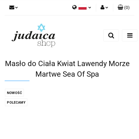
(
0
)
Polski
Zaloguj się
Zarejestruj się
Dodaj zgłoszenie
Zgody cookies
Masło do Ciała Kwiat Lawendy Morze
Martwe Sea Of Spa
NOWOŚĆ
POLECAMY