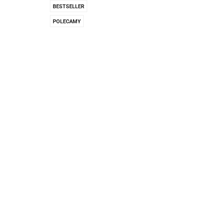
Pachnidła Nałęczo
BESTSELLER
POLECAMY