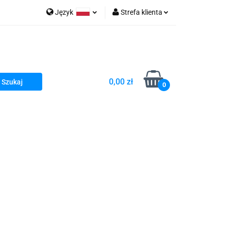
Język
Strefa klienta
go Sea of Spa
Polski
Zaloguj się
e Martwe Dr.Sea
Zarejestruj się
Dodaj zgłoszenie
0,00 zł
Zgody cookies
0
a
Literatura żydowska
wski Kazimierz"
 By Dziubeka
Kosmetyki H&b
Kawa Kuzmir Cafe
Pachnidła Nałęczowskie Kwiaty