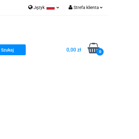
Język
Strefa klienta
go Sea of Spa
Polski
Zaloguj się
e Martwe Dr.Sea
Zarejestruj się
Dodaj zgłoszenie
0,00 zł
Zgody cookies
0
a
Literatura żydowska
wski Kazimierz"
 By Dziubeka
Kosmetyki H&b
Kawa Kuzmir Cafe
Pachnidła Nałęczowskie Kwiaty