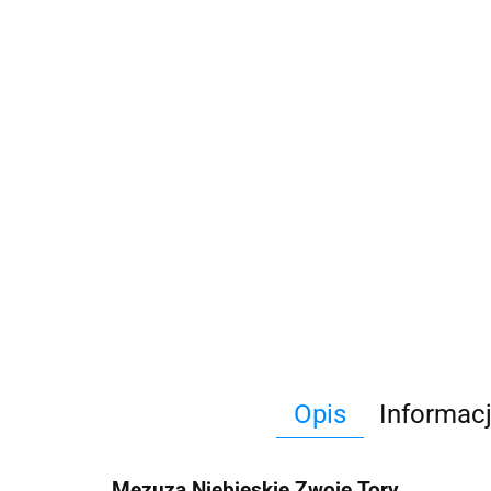
Opis
Informac
Mezuza Niebieskie Zwoje Tory