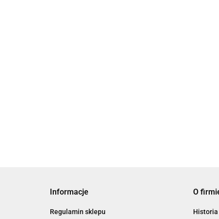
Mezuza Ręcznie
Malowana z Klaf
Mezuza z
Mezuza ż
Błogosławieństwami
panorama
149.00
Klaf
Jerozolim
79.00
159.00
Informacje
O firmi
Regulamin sklepu
Historia