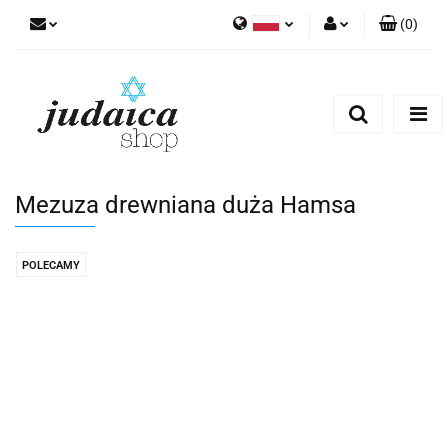
(
0
)
Polski
Zaloguj się
Zarejestruj się
Dodaj zgłoszenie
Zgody cookies
Mezuza drewniana duża Hamsa
POLECAMY