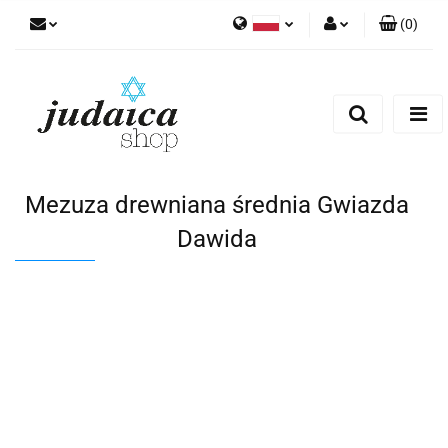
(
0
)
Polski
Zaloguj się
Zarejestruj się
Dodaj zgłoszenie
Zgody cookies
Mezuza drewniana średnia Gwiazda
Dawida