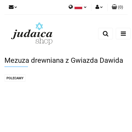
(
0
)
Polski
Zaloguj się
Zarejestruj się
Dodaj zgłoszenie
Zgody cookies
Mezuza drewniana z Gwiazda Dawida
POLECAMY