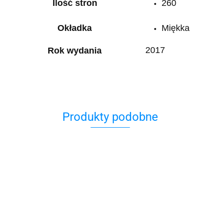
Ilość stron
260
Okładka
Miękka
2017
Rok wydania
Produkty podobne
Doznać
Jeżeli
Kuchnia
cudu?
Mordechaj
Dziewczęta
zapomnę
żydowska