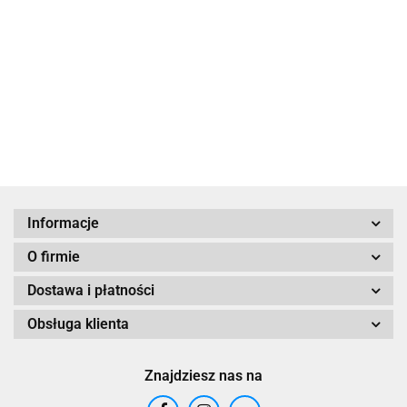
Gebirtig.
z pokoju
34.90
Nie ma rze
ciebie
40.00
Bard z
19.00
28
niemożliwy
45.00
39.90
Kazimierza
Rozmowy z
42.00
Michaelem
Schudriche
naczelnym
rabinem
Polski
Informacje
O firmie
Dostawa i płatności
Obsługa klienta
Znajdziesz nas na