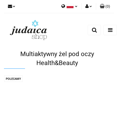
(
0
)
Polski
Zaloguj się
Zarejestruj się
Dodaj zgłoszenie
Zgody cookies
Multiaktywny żel pod oczy
Health&Beauty
POLECAMY