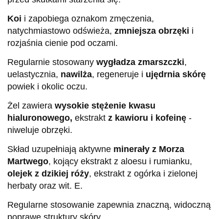
Koi
i zapobiega oznakom zmęczenia,
natychmiastowo odświeża,
zmniejsza obrzęki
i
rozjaśnia cienie pod oczami.
Regularnie stosowany
wygładza zmarszczki
,
uelastycznia,
nawilża
, regeneruje i
ujędrnia skórę
powiek i okolic oczu.
Żel zawiera
wysokie stężenie kwasu
hialuronowego,
ekstrakt
z kawioru i kofeinę
-
niweluje obrzęki.
Skład uzupełniają aktywne
minerały z Morza
Martwego
, kojący ekstrakt z aloesu i rumianku,
olejek z dzikiej róży
, ekstrakt z ogórka i zielonej
herbaty oraz wit. E.
Regularne stosowanie zapewnia znaczną, widoczną
poprawę struktury skóry.