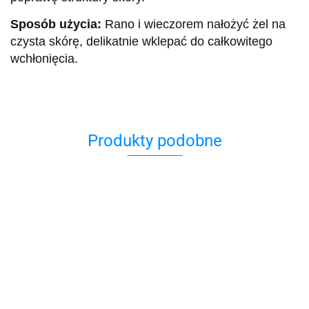
Sposób użycia:
Rano i wieczorem nałożyć żel na
czysta skórę, delikatnie wklepać do całkowitego
wchłonięcia.
Produkty podobne
Krem
Krem na
pod O
dzień do
z
twarzy
99.00
99.00