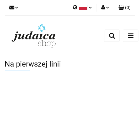
(
0
)
Polski
Zaloguj się
Zarejestruj się
Dodaj zgłoszenie
Zgody cookies
Na pierwszej linii