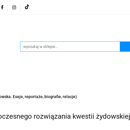
osmetyki z Morza Martwego
Kosmetyki z Morza Martwe
ratura żydowska
Biżuteria Judaica
Kosmetyki Morz
 Martwego
Biżuteria By Dziubeka
Kosmetyki H&b
Herbaty koszerne
Artykuły koszerne
go
Kosmetyki z Morza Martwego Sea of Spa
Judaik
j Michałowski
Kawa Kuzmir Cafe
Pocztówka "Żydo
twe Dr.Sea
Kosmetyki z Morza Martwego
Biżuteria
wska. Eseje, reportaże, biografie, relacje)
Artykuły koszerne
Akwarele Bartłomiej Michałowski
 z Izraela
Health&Beauty Dead Sea Minerals
czesnego rozwiązania kwestii żydowskie
Pamiątki z Izraela
Health&Beauty Dead Sea Minerals