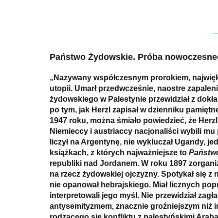
Państwo Żydowskie. Próba nowoczesneg
„Nazywany współczesnym prorokiem, najwięk
utopii. Umarł przedwcześnie, naostre zapaleni
żydowskiego w Palestynie przewidział z dokł
po tym, jak Herzl zapisał w dzienniku pamiętne
1947 roku, można śmiało powiedzieć, że Herzl
Niemieccy i austriaccy nacjonaliści wybili
liczył na Argentynę, nie wykluczał Ugandy, j
książkach, z których najważniejsze to
Państw
republiki nad Jordanem. W roku 1897 zorganizo
na rzecz żydowskiej ojczyzny. Spotykał się z n
nie opanował hebrajskiego. Miał licznych popr
interpretowali jego myśl. Nie przewidział zagł
antysemityzmem, znacznie groźniejszym niż i
rodzącego się konfliktu z palestyńskimi Arab