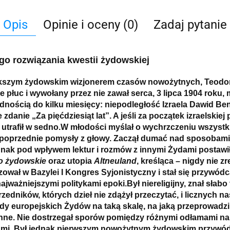
Opis
Opinie i oceny (0)
Zadaj pytanie
o rozwiązania kwestii żydowskiej
szym żydowskim wizjonerem czasów nowożytnych, Teodor He
e płuc i wywołany przez nie zawał serca, 3 lipca 1904 roku,
adnością do k
ilku miesięcy: niepodległość Izraela Dawid Ben
 zdanie „Za pięćdziesiąt lat”. A jeśli za początek izraelsk
 utrafił w sedno.W młodości myślał o wychrzczeniu wszystki
 mu poprzednie pomysły z głowy. Zaczął dumać nad sposoba
ednak pod wpływem lektur i rozmów z innymi Żydami postawił
o żydowskie
oraz utopia
Altneuland
, kreśląca – nigdy nie z
wał w Bazylei I Kongres Syjonistyczny i stał się przywódcą 
ajważniejszymi politykami epoki.Był niereligijny, znał słabo
zedników, których dzieł nie zdążył przeczytać, i licznych 
ady europejskich Żydów na taką skalę, na jaką przeprowadzil
nne. Nie dostrzegał sporów pomiędzy różnymi odłamami na
ami. Był jednak pierwszym nowożytnym żydowskim przywódcą