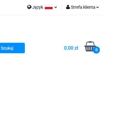
Język
Strefa klienta
go Sea of Spa
Polski
Zaloguj się
e Martwe Dr.Sea
Zarejestruj się
Dodaj zgłoszenie
0,00 zł
Zgody cookies
0
a
Literatura żydowska
wski Kazimierz"
 By Dziubeka
Kosmetyki H&b
Kawa Kuzmir Cafe
j
Pachnidła Nałęczowskie Kwiaty