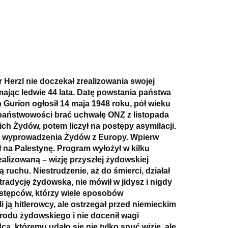
rzl nie doczekał zrealizowania swojej
 mając ledwie 44 lata. Datę powstania państwa
 Gurion ogłosił 14 maja 1948 roku, pół wieku
iej państwowości brać uchwałę ONZ z listopada
ch Żydów, potem liczył na postępy asymilacji.
mi wyprowadzenia Żydów z Europy. Wpierw
 na Palestynę. Program wyłożył w kilku
realizowaną – wizję przyszłej żydowskiej
ruchu. Niestrudzenie, aż do śmierci, działał
 tradycję żydowską, nie mówił w jidysz i nigdy
następców, którzy wiele sposobów
i ją hitlerowcy, ale ostrzegał przed niemieckim
rodu żydowskiego i nie docenił wagi
, któremu udało się nie tylko snuć wizje, ale