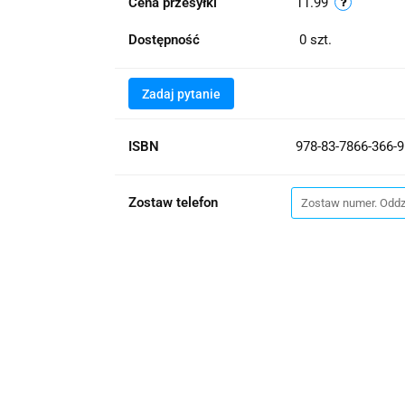
Cena przesyłki
11.99
Dostępność
0
szt.
Zadaj pytanie
ISBN
978-83-7866-366-9
Zostaw telefon