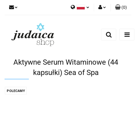
(
0
)
Polski
Zaloguj się
Zarejestruj się
Dodaj zgłoszenie
Zgody cookies
Aktywne Serum Witaminowe (44
kapsułki) Sea of Spa
POLECAMY