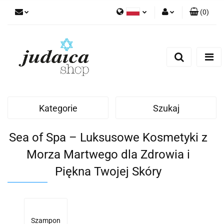
(
0
)
Polski
Zaloguj się
Zarejestruj się
Dodaj zgłoszenie
Zgody cookies
Kategorie
Szukaj
Sea of Spa – Luksusowe Kosmetyki z
Morza Martwego dla Zdrowia i
Piękna Twojej Skóry
Szampon